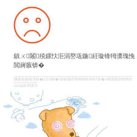
鎮ㄨ闂殑鏍忕洰涓嶅瓨鍦紝璇锋牳瀵瑰悗
閲嶈瘯锛�
绋嬪簭鐗堟湰锛�3.0.6锛� 鎿嶄綔绯荤粺锛歐INNT锛� WEB搴旂敤锛歁
icrosoft-IIS/8.5